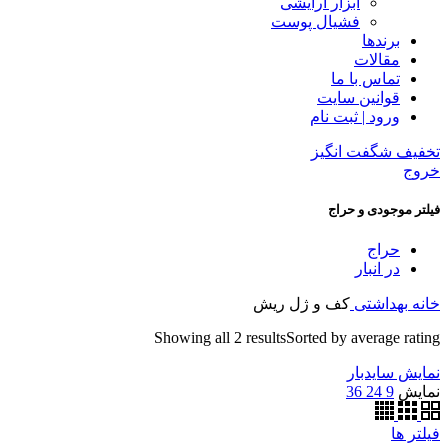
ابزار آرایشی
فشیال پوست
برندها
مقالات
تماس با ما
قوانین سایت
ورود | ثبت نام
تخفیف شگفت انگیز
خروج
فیلتر موجودی و حراج
حراج
در انبار
خانه
بهداشتی
کف و ژل ریش
Showing all 2 results
Sorted by average rating
نمایش سایدبار
نمایش
9
24
36
فیلتر ها