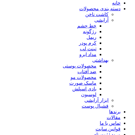
خانه
دسته بندی محصولات
کاشت ناخن
آرایشی
خط چشم
رژگونه
ریمل
کرم پودر
تینت لب
مداد ابرو
بهداشتی
محصولات پوستی
ضد آفتاب
محصولات مو
ماسک صورت
بادی اسپلش
لوسیون
ابزار آرایشی
فشیال پوست
برندها
مقالات
تماس با ما
قوانین سایت
ورود | ثبت نام