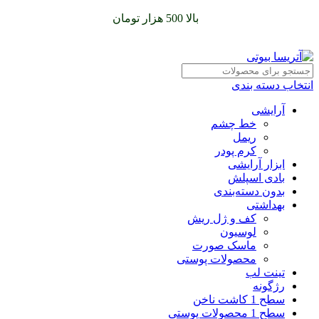
سفارشات خود را برای
بالا 500 هزار تومان
را با پیک رایگان تجربه
کنید
انتخاب دسته بندی
آرایشی
خط چشم
ریمل
کرم پودر
ابزار آرایشی
بادی اسپلش
بدون دسته‌بندی
بهداشتی
کف و ژل ریش
لوسیون
ماسک صورت
محصولات پوستی
تینت لب
رژگونه
سطح 1 کاشت ناخن
سطح 1 محصولات پوستی