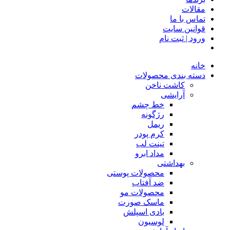
مقالات
تماس با ما
قوانین سایت
ورود | ثبت نام
خانه
دسته بندی محصولات
کاشت ناخن
آرایشی
خط چشم
رژگونه
ریمل
کرم پودر
تینت لب
مداد ابرو
بهداشتی
محصولات پوستی
ضد آفتاب
محصولات مو
ماسک صورت
بادی اسپلش
لوسیون