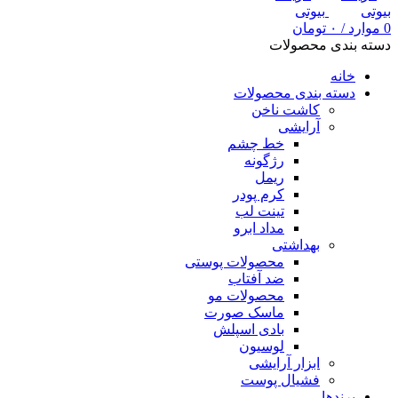
0
موارد
/
۰
تومان
دسته بندی محصولات
خانه
دسته بندی محصولات
کاشت ناخن
آرایشی
خط چشم
رژگونه
ریمل
کرم پودر
تینت لب
مداد ابرو
بهداشتی
محصولات پوستی
ضد آفتاب
محصولات مو
ماسک صورت
بادی اسپلش
لوسیون
ابزار آرایشی
فشیال پوست
برندها