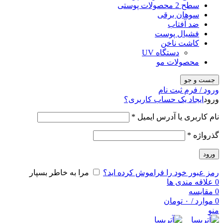
سطح 2 محصولات پوستی
سوهان برقی
ضد آفتاب
فشیال پوست
کاشت ناخن
دستگاه UV
محصولات مو
جست و جو
ورود / فرم ثبت نام
ورود
ایجاد یک حساب کاربری؟
نام کاربری یا آدرس ایمیل
*
گذرواژه
*
ورود
رمز عبور خود را فراموش کرده اید؟
مرا به خاطر بسپار
0
علاقه مندی ها
0
مقایسه
0
موارد
/
۰
تومان
منو