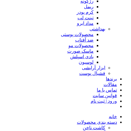
رژگونه
ریمل
کرم پودر
تینت لب
مداد ابرو
بهداشتی
محصولات پوستی
ضد آفتاب
محصولات مو
ماسک صورت
بادی اسپلش
لوسیون
ابزار آرایشی
فشیال پوست
برندها
مقالات
تماس با ما
قوانین سایت
ورود | ثبت نام
خانه
دسته بندی محصولات
کاشت ناخن