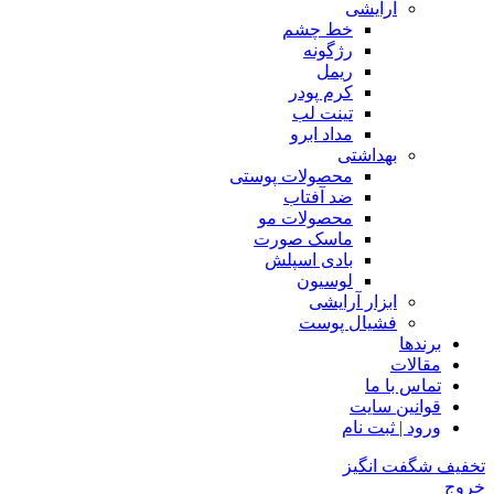
آرایشی
خط چشم
رژگونه
ریمل
کرم پودر
تینت لب
مداد ابرو
بهداشتی
محصولات پوستی
ضد آفتاب
محصولات مو
ماسک صورت
بادی اسپلش
لوسیون
ابزار آرایشی
فشیال پوست
برندها
مقالات
تماس با ما
قوانین سایت
ورود | ثبت نام
تخفیف شگفت انگیز
خروج