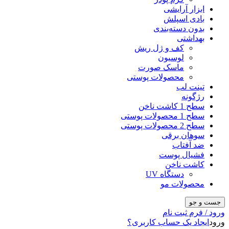
ابزار آرایشی
بادی اسپلش
بدون دسته‌بندی
بهداشتی
کف و ژل ریش
لوسیون
ماسک صورت
محصولات پوستی
تینت لب
رژگونه
سطح 1 کاشت ناخن
سطح 1 محصولات پوستی
سطح 2 محصولات پوستی
سوهان برقی
ضد آفتاب
فشیال پوست
کاشت ناخن
دستگاه UV
محصولات مو
جست و جو
ورود / فرم ثبت نام
ورود
ایجاد یک حساب کاربری؟