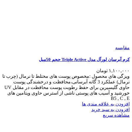
مقایسه
کرم آبرسان لورآل مدل Triple Active حجم 50میل
۱,۱۰۰,۰۰۰
تومان
ویزگی های محصول :مخصوص پوست های مختلط تا نرمال (چرب تا
نرمال) عملکرد 3 گانه آبرسانی،محافظت و درخشندگی پوست
حاوی گلیسیرین برای حفظ رطوبت پوست محافظت در مقابل UV
خورشید و آسیب های پوستی ناشی از استرس حاوی ویتامین های
B5 , C , E
افزودن به علاقه مندی ها
افزودن به سبد خرید
مشاهده سریع