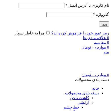
نام کاربری یا آدرس ایمیل
*
گذرواژه
*
ورود
رمز عبور خود را فراموش کرده اید؟
مرا به خاطر بسپار
0
علاقه مندی ها
0
مقایسه
0
موارد
/
۰
تومان
منو
0
موارد
/
۰
تومان
دسته بندی محصولات
خانه
دسته بندی محصولات
کاشت ناخن
آرایشی
خط چشم