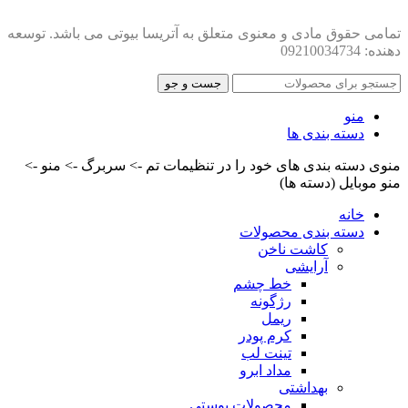
تمامی حقوق مادی و معنوی متعلق به آتریسا بیوتی می باشد. توسعه
دهنده: 09210034734
جست و جو
منو
دسته بندی ها
منوی دسته بندی های خود را در تنظیمات تم -> سربرگ -> منو ->
منو موبایل (دسته ها)
خانه
دسته بندی محصولات
کاشت ناخن
آرایشی
خط چشم
رژگونه
ریمل
کرم پودر
تینت لب
مداد ابرو
بهداشتی
محصولات پوستی