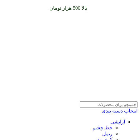
سفارشات خود را برای
بالا 500 هزار تومان
را با پیک رایگان تجربه
کنید
انتخاب دسته بندی
آرایشی
خط چشم
ریمل
کرم پودر