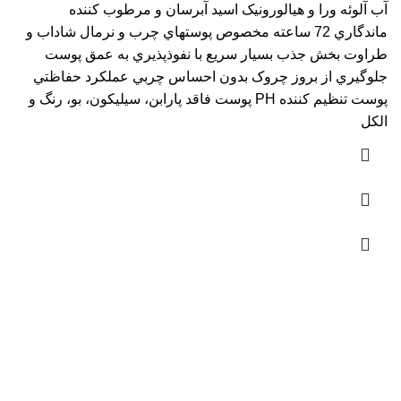
آب آلوئه ورا و هيالورونيک اسيد آبرسان و مرطوب کننده
ماندگاري 72 ساعته مخصوص پوستهاي چرب و نرمال شاداب و
طراوت بخش جذب بسيار سريع با نفوذپذيري به عمق پوست
جلوگيري از بروز چروک بدون احساس چربي عملکرد حفاظتي
پوست تنظيم کننده PH پوست فاقد پارابن، سيليکون، بو، رنگ و
الکل