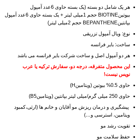
هر پک شامل دو بسته (یک بسته حاوی 6عدد آمپول
بیوتینBIOTINE حجم 1میلی لیتر + یک بسته حاوی 6عدد آمپول
بپانتینBEPANTHENE حجم 2میلی لیتر)
نوع: ویال آمپول تزریقی
ساخت: بایر فرانسه
هر دو آمپول اصل و ساخت شرکت بایر فرانسه می باشد
این محصول متفرقه، درجه دو، سفارش ترکیه یا عرب
نویس نیست!
حاوی 0.5% بیوتین (ویتامینH)
حاوی 250 میلی گرم/میلی لیتر بپانتین (ویتامینB5)
پیشگیری و درمان ریزش مو آقایان و خانم ها (ارثی،کمبود
ویتامین، استرسی و…)
تقویت رشد مو
حفظ سلامت مو