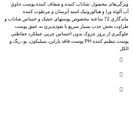
ویژگی‌های محصول :شاداب کننده و شفاف کننده پوست حاوي
آب آلوئه ورا و هيالورونيک اسيد آبرسان و مرطوب کننده
ماندگاري 72 ساعته مخصوص پوستهاي خشک و حساس شاداب و
طراوت بخش جذب بسيار سريع با نفوذپذيري به عمق پوست
جلوگيري از بروز چروک بدون احساس چربي عملکرد حفاظتي
پوست تنظيم کننده PH پوست فاقد پارابن، سيليکون، بو، رنگ و
الکل