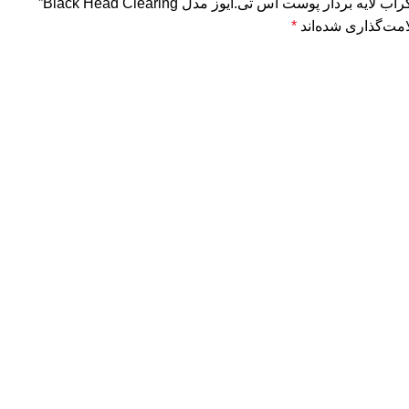
دار پوست اس تی.ایوز مدل Black Head Clearing”
مت‌گذاری شده‌اند
*