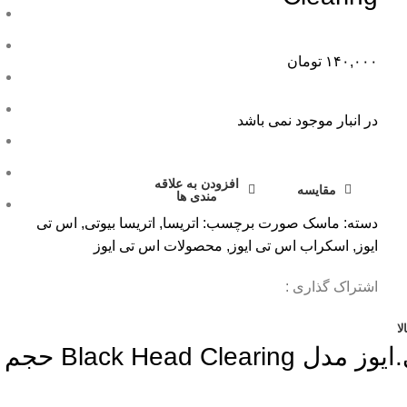
۱۴۰,۰۰۰
تومان
در انبار موجود نمی باشد
افزودن به علاقه
مقایسه
مندی ها
دسته:
ماسک صورت
برچسب:
اتریسا
,
اتریسا بیوتی
,
اس تی
ایوز
,
اسکراب اس تی ایوز
,
محصولات اس تی ایوز
اشتراک گذاری :
ا
ایوز
مدل Black Head Clearing حجم 170 میلی لیتر