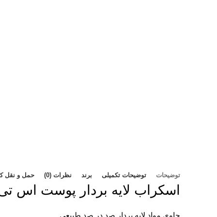
توضیحات
توضیحات تکمیلی
برند
نظرات (0)
حمل و نقل کال
اسکراب
لایه بردار پوست
اس تی.
حاوی مواد لایه بردار صد در صد طبیعی