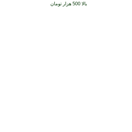
فارشات خود را برای
بالا 500 هزار تومان
را با پیک رایگان تجربه کنید