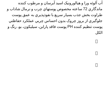
آب آلوئه ورا و هيالورونيک اسيد آبرسان و مرطوب کننده
ماندگاري 72 ساعته مخصوص پوستهاي چرب و نرمال شاداب و
طراوت بخش جذب بسيار سريع با نفوذپذيري به عمق پوست
جلوگيري از بروز چروک بدون احساس چربي عملکرد حفاظتي
پوست تنظيم کننده PH پوست فاقد پارابن، سيليکون، بو، رنگ و
الکل