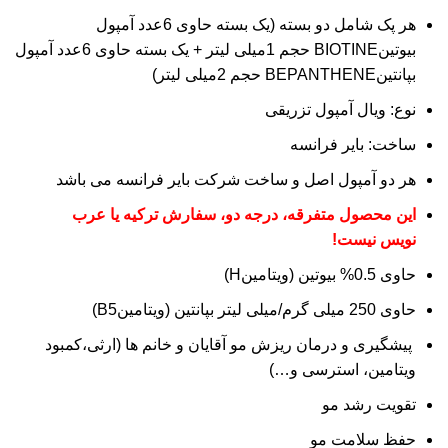
هر پک شامل دو بسته (یک بسته حاوی 6عدد آمپول
بیوتینBIOTINE حجم 1میلی لیتر + یک بسته حاوی 6عدد آمپول
بپانتینBEPANTHENE حجم 2میلی لیتر)
نوع: ویال آمپول تزریقی
ساخت: بایر فرانسه
هر دو آمپول اصل و ساخت شرکت بایر فرانسه می باشد
این محصول متفرقه، درجه دو، سفارش ترکیه یا عرب
نویس نیست!
حاوی 0.5% بیوتین (ویتامینH)
حاوی 250 میلی گرم/میلی لیتر بپانتین (ویتامینB5)
پیشگیری و درمان ریزش مو آقایان و خانم ها (ارثی،کمبود
ویتامین، استرسی و…)
تقویت رشد مو
حفظ سلامت مو