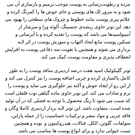
مرده و رطوبت‌رسانی به پوست موجب ترمیم و بازسازی آن می
شود و به مرور لک های پوستی و جای جوش ها را کمرنگ کرده و
علائم پیری پوست مانند خطوط و چروک های سطحی را بهبود می‌
دهد. این تونر حاوی ریشه‌ی جنسینگ، آلوئه ورا و سرشار از
آمینواسیدها می باشد که پوست را تغذیه کرده و با آبرسانی و
تسکین پوست مانع ایجاد التهاب و سوزش پوست در اثر لایه
برداری می شوند و همچنین با تقویت سد دفاعی پوست به افزایش
انعطاف پذیری و مقاومت پوست کمک می کند.
تونر گلیکولیک اسید هفت درصد اردینری منافذ پوست را به طور
کامل پاکسازی کرده و چربی اضافه پوست را نیز کنترل می کند و
از این رو از ایجاد جوش و آکنه نیز جلوگیری می نماید و پوست را
نرم و شاداب می کند. این تونر حاوی ماده‌ گیاهی توت فلفلی است
که سبب می شود تا رنگ محصول با توجه به فصلی که در آن تولید
شده است، متفاوت باشد. این تونر لایه بردار اردینری کاملا وگان و
فاقد چربی و مواد مضر و ترکیبات حساسیت‌ زا از جمله پارابن،
سولفات، گلوتن، الکل، فتالات، هیدروکینون و بوده و همچنین
تست حیوانی ندارد و برای انواع پوست ها مناسب می باشد.