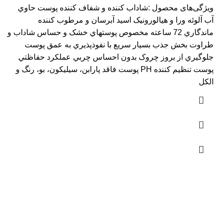
ویژگی‌های محصول :شاداب کننده و شفاف کننده پوست حاوي
آب آلوئه ورا و هيالورونيک اسيد آبرسان و مرطوب کننده
ماندگاري 72 ساعته مخصوص پوستهاي خشک و حساس شاداب و
طراوت بخش جذب بسيار سريع با نفوذپذيري به عمق پوست
جلوگيري از بروز چروک بدون احساس چربي عملکرد حفاظتي
پوست تنظيم کننده PH پوست فاقد پارابن، سيليکون، بو، رنگ و
الکل