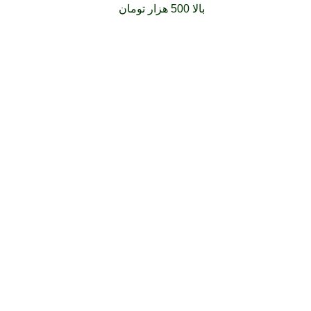
فارشات خود را برای
بالا 500 هزار تومان
را با پیک رایگان تجربه کنید