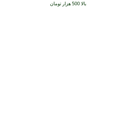
فارشات خود را برای
بالا 500 هزار تومان
را با پیک رایگان تجربه کنید