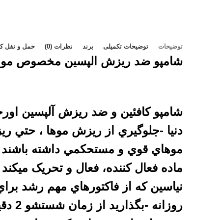
توضیحات
توضیحات تکمیلی
برند
نظرات (0)
حمل و نقل کال
شامپو ضد ریزش الپسین مخصوص مو چرب 
شامپو کافئين و ضد ريزش
آلپسين
اورج
دنيا -جلوگيري از ريزش موها ، حتي ر
موهاي قوي و مستحکمي داشته باشند -
ماده فعال کننده، فعال و تحريک ميکند 
نياسين که از فاکتورهاي مهم رشد برا
روزا