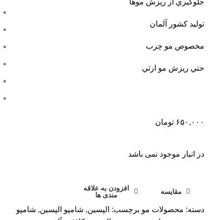
جلوگيري از ريزش موها
توليد کشور آلمان
مخصوص مو چرب
حتي ريزش مو ارثي
۶۵۰,۰۰۰
تومان
در انبار موجود نمی باشد
افزودن به علاقه
مقایسه
مندی ها
دسته:
محصولات مو
برچسب:
الپسین
,
شامپو الپسین
,
شامپو