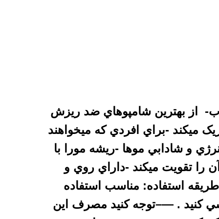
رب- از بهترين شامپوهاي ضد ريزش
ک ميکند -براي افردي که ميخواهند
نرژي و
شادابي
موها -ريشه مورا با
ن را تقويت ميکند -داراي روي و
طريقه استفاده: مناسب استفاده
ند و سپس آبکشي کنيد . —–توجه کنيد مصرف اين