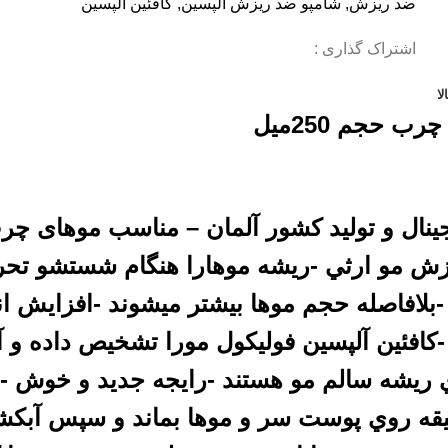
ضد ریزش
,
شامپو ضد ریزش الپسین
,
کافئين آلپسين
اشتراک گذاری :
ا
حجم 250میل
ينال و توليد کشور آلمان – مناسب موهای چ
يزش مو ارثي -ريشه موهارا هنگام شستشو تحري
بلافاصله حجم موها بيشتر ميشوند -افزايش ا
-کافئين آلپسين فوليکول مورا تشخيص داده و آ
ي ريشه سالم مو هستند -رايجه جديد و خوش -
نه -بگذاريد از زمان شستشو 2 دقيقه روي پوست سر و موها بما