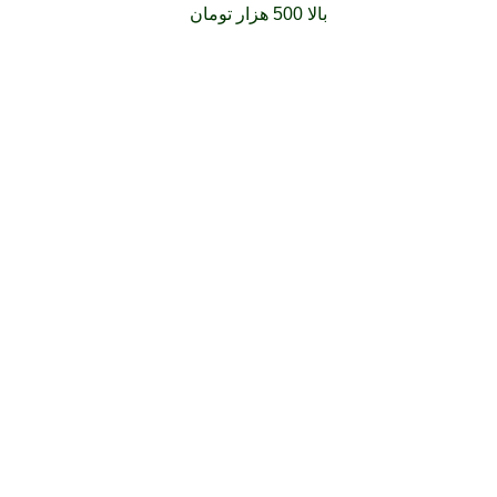
فارشات خود را برای
بالا 500 هزار تومان
را با پیک رایگان تجربه کنید