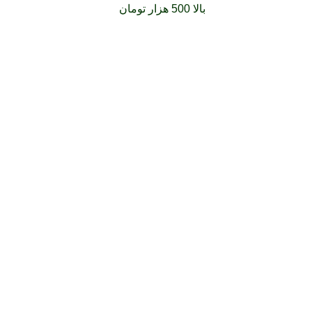
فارشات خود را برای
بالا 500 هزار تومان
را با پیک رایگان تجربه کنید