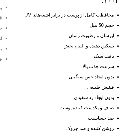
۱۰۰۴:
بد
محافظت کامل از پوست در برابر اشعه‌های UV
ق
حجم 50 میل
حاوی
آبرسان و رطوبت رسان
آن
تسکین دهنده و التیام بخش
بد
بافت سبک
ق
سرعت جذب بالا
بدون ایجاد حس سنگینی
فینیش طبیعی
بدون ایجاد رد سفیدی
صاف و یکدست کننده پوست
ضد حساسیت
روشن کننده و ضد چروک