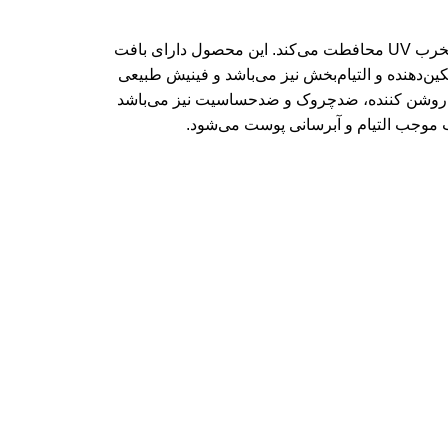
قوی با +SPF50 و ++++PA است که از پوست در برابر اشعه‌های مخرب UV محافطت می‌کند. این محصول دارای بافت
دهنده و التیام‌بخش نیز می‌باشد و فینیش طبیعی
یر روشن کننده، ضدچروک و ضدحساسیت نیز می‌باشد
ب موجب التیام و آبرسانی پوست می‌شود.