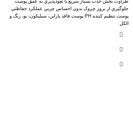
طراوت بخش جذب بسيار سريع با نفوذپذيري به عمق پوست
جلوگيري از بروز چروک بدون احساس چربي عملکرد حفاظتي
پوست تنظيم کننده PH پوست فاقد پارابن، سيليکون، بو، رنگ و
الکل