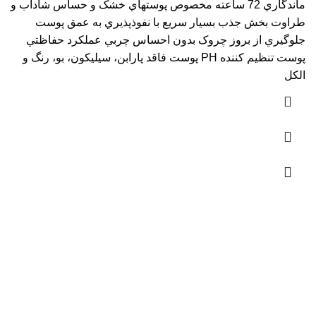
ماندگاري 72 ساعته مخصوص پوستهاي خشک و حساس شاداب و
طراوت بخش جذب بسيار سريع با نفوذپذيري به عمق پوست
جلوگيري از بروز چروک بدون احساس چربي عملکرد حفاظتي
پوست تنظيم کننده PH پوست فاقد پارابن، سيليکون، بو، رنگ و
الکل