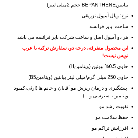
بپانتینBEPANTHENE حجم 2میلی لیتر)
نوع: ویال آمپول تزریقی
ساخت: بایر فرانسه
هر دو آمپول اصل و ساخت شرکت بایر فرانسه می باشد
این محصول متفرقه، درجه دو، سفارش ترکیه یا عرب
نویس نیست!
حاوی 0.5% بیوتین (ویتامینH)
حاوی 250 میلی گرم/میلی لیتر بپانتین (ویتامینB5)
پیشگیری و درمان ریزش مو آقایان و خانم ها (ارثی،کمبود
ویتامین، استرسی و…)
تقویت رشد مو
حفظ سلامت مو
افرزایش تراکم مو