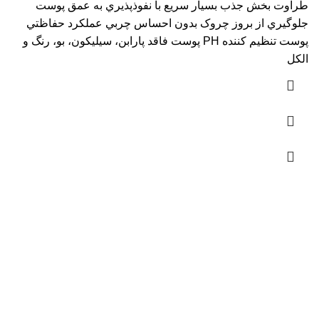
طراوت بخش جذب بسيار سريع با نفوذپذيري به عمق پوست
جلوگيري از بروز چروک بدون احساس چربي عملکرد حفاظتي
پوست تنظيم کننده PH پوست فاقد پارابن، سيليکون، بو، رنگ و
الکل