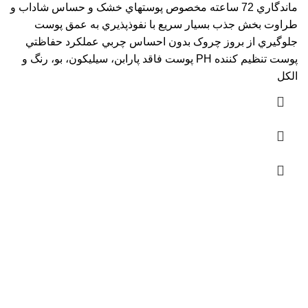
ماندگاري 72 ساعته مخصوص پوستهاي خشک و حساس شاداب و
طراوت بخش جذب بسيار سريع با نفوذپذيري به عمق پوست
جلوگيري از بروز چروک بدون احساس چربي عملکرد حفاظتي
پوست تنظيم کننده PH پوست فاقد پارابن، سيليکون، بو، رنگ و
الکل