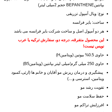
بپانتینBEPANTHENE حجم 2میلی لیتر)
نوع: ویال آمپول تزریقی
ساخت: بایر فرانسه
هر دو آمپول اصل و ساخت شرکت بایر فرانسه می باشد
این محصول متفرقه، درجه دو، سفارش ترکیه یا عرب
نویس نیست!
حاوی 0.5% بیوتین (ویتامینH)
حاوی 250 میلی گرم/میلی لیتر بپانتین (ویتامینB5)
پیشگیری و درمان ریزش مو آقایان و خانم ها (ارثی،کمبود
ویتامین، استرسی و…)
تقویت رشد مو
حفظ سلامت مو
افرزایش تراکم مو