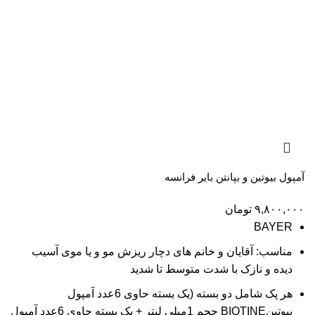
آمپول بیوتین و بپانتن بایر فرانسه
۹,۸۰۰,۰۰۰
تومان
BAYER
مناسب: آقایان و خانم های دچار ریزش مو و یا موی آسیب
دیده و نازک با شدت متوسط تا شدید
هر پک شامل دو بسته (یک بسته حاوی 6عدد آمپول
بیوتینBIOTINE حجم 1میلی لیتر + یک بسته حاوی 6عدد آمپول