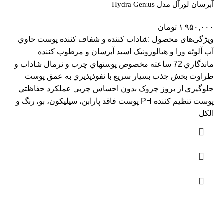
آبرسان لورآل مدل Hydra Genius
۱,۹۵۰,۰۰۰
تومان
ویژگی‌های محصول :شاداب کننده و شفاف کننده پوست حاوي
آب آلوئه ورا و هيالورونيک اسيد آبرسان و مرطوب کننده
ماندگاري 72 ساعته مخصوص پوستهاي چرب و نرمال شاداب و
طراوت بخش جذب بسيار سريع با نفوذپذيري به عمق پوست
جلوگيري از بروز چروک بدون احساس چربي عملکرد حفاظتي
پوست تنظيم کننده PH پوست فاقد پارابن، سيليکون، بو، رنگ و
الکل