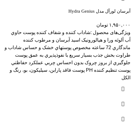
آبرسان لورآل مدل Hydra Genius
۱,۹۵۰,۰۰۰
تومان
ویژگی‌های محصول :شاداب کننده و شفاف کننده پوست حاوي
آب آلوئه ورا و هيالورونيک اسيد آبرسان و مرطوب کننده
ماندگاري 72 ساعته مخصوص پوستهاي خشک و حساس شاداب و
طراوت بخش جذب بسيار سريع با نفوذپذيري به عمق پوست
جلوگيري از بروز چروک بدون احساس چربي عملکرد حفاظتي
پوست تنظيم کننده PH پوست فاقد پارابن، سيليکون، بو، رنگ و
الکل