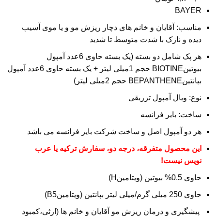
BAYER
مناسب: آقایان و خانم های دچار ریزش مو و یا موی آسیب
دیده و نازک با شدت متوسط تا شدید
هر پک شامل دو بسته (یک بسته حاوی 6عدد آمپول
بیوتینBIOTINE حجم 1میلی لیتر + یک بسته حاوی 6عدد آمپول
بپانتینBEPANTHENE حجم 2میلی لیتر)
نوع: ویال آمپول تزریقی
ساخت: بایر فرانسه
هر دو آمپول اصل و ساخت شرکت بایر فرانسه می باشد
این محصول متفرقه، درجه دو، سفارش ترکیه یا عرب
نویس نیست!
حاوی 0.5% بیوتین (ویتامینH)
حاوی 250 میلی گرم/میلی لیتر بپانتین (ویتامینB5)
پیشگیری و درمان ریزش مو آقایان و خانم ها (ارثی،کمبود